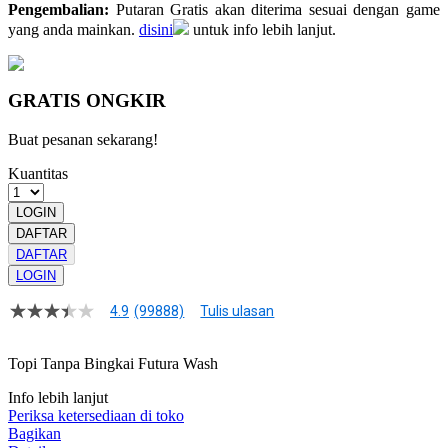
Pengembalian:
Putaran Gratis akan diterima sesuai dengan game
yang anda mainkan.
disini
untuk info lebih lanjut.
GRATIS ONGKIR
Buat pesanan sekarang!
Kuantitas
LOGIN
DAFTAR
DAFTAR
LOGIN
4.9
(99888)
Tulis ulasan
4.9
dari
5
Topi Tanpa Bingkai Futura Wash
bintang,
nilai
Info lebih lanjut
rating
rata-
Periksa ketersediaan di toko
rata.
Bagikan
Read