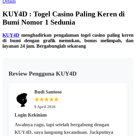
Details
13
Reviews.
KUY4D : Togel Casino Paling Keren di
Tautan
halaman
Bumi Nomor 1 Sedunia
yang
sama.
KUY4D
menghadirkan pengalaman togel casino paling keren
di bumi dengan grafik memukau, bonus melimpah, dan
layanan 24 jam. Bergabunglah sekarang
Review Pengguna KUY4D
Budi Santoso
★★★★★
9 April 2026
Login Kekinian
Awalnya ragu, tapi setelah bergabung dengan
KUY4D, saya langsung kecanduan. Jackpotnya