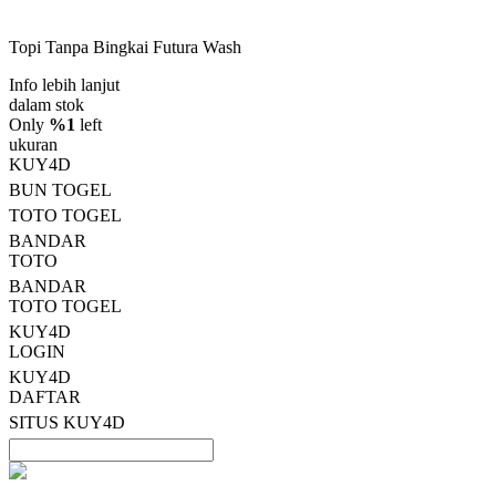
dari
5
Topi Tanpa Bingkai Futura Wash
bintang,
nilai
Info lebih lanjut
rating
rata-
dalam stok
rata.
Only
%1
left
Read
ukuran
13
KUY4D
Reviews.
BUN TOGEL
Tautan
halaman
TOTO TOGEL
yang
BANDAR
sama.
TOTO
BANDAR
TOTO TOGEL
KUY4D
LOGIN
KUY4D
DAFTAR
SITUS KUY4D