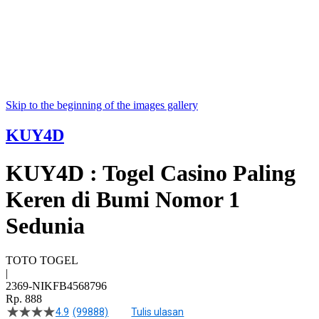
Skip to the beginning of the images gallery
KUY4D
KUY4D : Togel Casino Paling
Keren di Bumi Nomor 1
Sedunia
TOTO TOGEL
|
2369-NIKFB4568796
Rp. 888
4.9
(99888)
Tulis ulasan
4.5