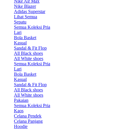
Nike Air Max
Nike Blazer
Adidas Superstar
Lihat Semua
Sepatu
Semua Koleksi Pria
Lari
Bola Basket
Kasual
Sandal & Fit Flop
All Black shoes
All White shoes
Semua Koleksi Pria
Lari
Bola Basket
Kasual
Sandal & Fit Flop
All Black shoes
All White shoes
Pakaian
Semua Koleksi Pria
Kaos
Celana Pendek
Celana Panjang
Hoodie